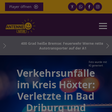
Player öffnen
r –
400 Grad heiße Bremse: Feuerwehr Werne rettet
Autotransporter auf der A1
Foto wurde mit
KI generiert
Verkehrsunfälle
im Kreis Höxter:
Verletzte in Bad
Driburg und