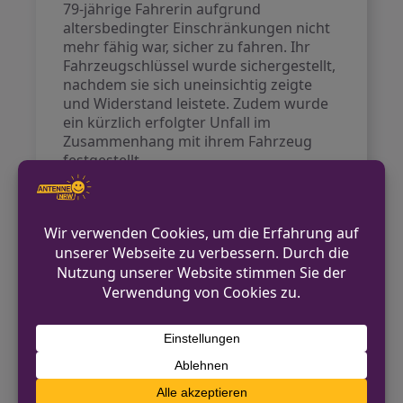
79-jährige Fahrerin aufgrund
altersbedingter Einschränkungen nicht
mehr fähig war, sicher zu fahren. Ihr
Fahrzeugschlüssel wurde sichergestellt,
nachdem sie sich uneinsichtig zeigte
und Widerstand leistete. Zudem wurde
ein kürzlich erfolgter Unfall im
Zusammenhang mit ihrem Fahrzeug
festgestellt.
Am Mittwochmorgen kam es dann zu
einem weiteren Vorfall. Ein 72-jähriger
Fahrer übersah beim Abbiegen auf die B
64 einen 32-jährigen Radfahrer, der an
der Kreuzung verletzt wurde. Der
Radfahrer trug keinen Helm und musste
ebenfalls ins Krankenhaus. Bei einer
weiteren Kollision gegen 7.10 Uhr
überschlug sich das Auto einer 31-
jährigen Fahrerin, die einem Reh
ausweichen wollte und dabei leicht
verletzt wurde.