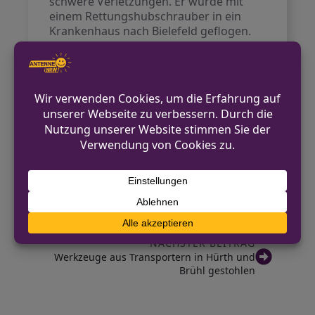
schwere Verletzungen. Er wurde mit
einem Rettungshubschrauber in ein
Krankenhaus nach Bielefeld geflogen.
An beiden Fahrzeugen entstand
erheblicher Sachschaden, sie mussten
von der Unfallstelle abgeschleppt
werden.
Für die Dauer der Unfallaufnahme
wurde die Unfallstelle gesperrt und der
Verkehr umgeleitet.
VORHERIGER BEITRAG
Wochenbilanz der Verkehrskontrollen im
Kreis Kleve
NÄCHSTER BEITRAG
Werkzeuge aus Transportern in Hürth und
Brühl gestohlen