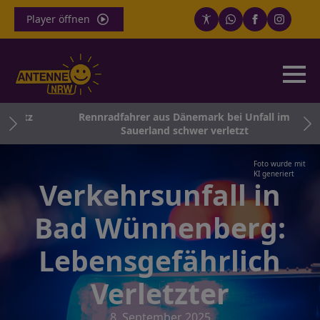
Player öffnen
nsatz
Rennradfahrer aus Dänemark bei Unfall im
Sauerland schwer verletzt
Foto wurde mit
KI generiert
Verkehrsunfall in
Bad Wünnenberg:
Lebensgefährlich
Verletzter
8. September 2025