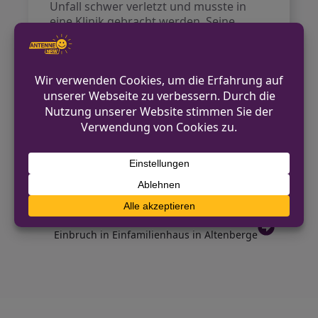
Unfall schwer verletzt und musste in
eine Klinik gebracht werden. Seine
beiden Beifahrerinnen im Alter von 24
und 28 Jahren erlitten leichte
Verletzungen, ebenso der
Mercedesfahrer und der Lkw-Fahrer.
Die Polizei nahm den Ford Fiesta zur
weiteren Untersuchung sicher.
VORHERIGER BEITRAG
Herten: Zusammenarbeit zwischen Polizei
und Stadtverwaltung wird gestärkt
NÄCHSTER BEITRAG
Einbruch in Einfamilienhaus in Altenberge