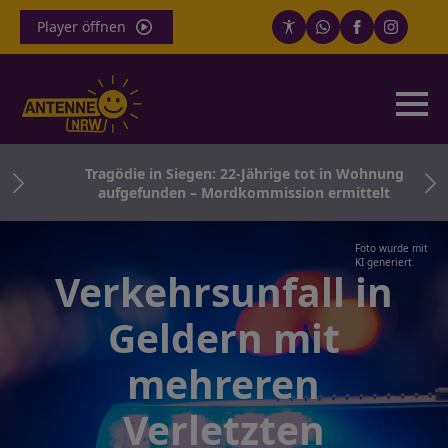
Player öffnen
für
Tragödie in Siegen: 22-Jährige tot in Wohnung
aufgefunden – Mordkommission ermittelt
Foto wurde mit
KI generiert
Verkehrsunfall in
Geldern mit
mehreren
Verletzten