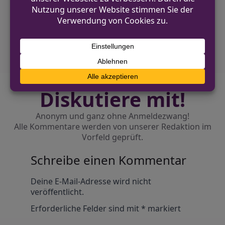
NÄCHSTER BEITRAG
Werkzeugdiebstahl aus
Handwerkerfahrzeug in Hürth
Diskutiere mit!
Anonym und ganz ohne Anmeldezwang!
Alle Kommentare werden von unserer Redaktion im
Vorfeld geprüft.
Schreibe einen Kommentar
Alternative:
Deine E-Mail-Adresse wird nicht
veröffentlicht.
Erforderliche Felder sind mit
*
markiert