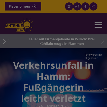
Player öffnen
G in
Feuer auf Firmengelände in Willich: Drei
Kühlfahrzeuge in Flammen
Foto wurde mit
KI generiert
Verkehrsunfall in
Hamm:
Fußgängerin
leicht verletzt
24. Februar 2026