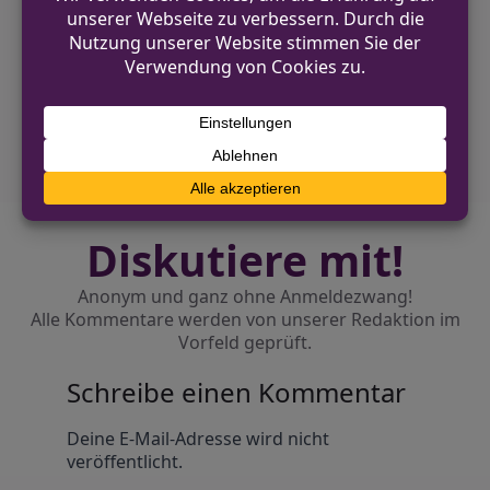
Gronau: Unbekannte entwenden Geldbörse
aus Rollator
NÄCHSTER BEITRAG
Unbekannte brechen in
Erdgeschosswohnung in Gronau ein
Diskutiere mit!
Anonym und ganz ohne Anmeldezwang!
Alle Kommentare werden von unserer Redaktion im
Vorfeld geprüft.
Schreibe einen Kommentar
Alternative:
Deine E-Mail-Adresse wird nicht
veröffentlicht.