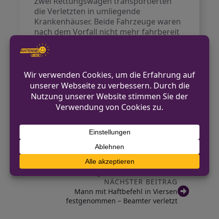
Zwei Rettungswagen transportierten
die Verletzten in umliegende
Krankenhäuser. Beide Fahrzeuge waren
nach dem Vorfall nicht mehr fahrbereit
und mussten abgeschleppt werden.
Während der medizinischen
Versorgung und der Unfallaufnahme
war die Schermbecker Landstraße in
Fahrtrichtung Wesel gesperrt. Das
Verkehrskommissariat hat die
Ermittlungen zum genauen Ablauf des
Unfalls aufgenommen.
VORHERIGER BEITRAG
Einbruch in Werkstatt in Velen-Ramsdorf –
Polizei sucht Zeugen
NÄCHSTER BEITRAG
Mann mit Haftbefehl in Viersen
festgenommen – Beamter verletzt