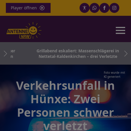
Player öffnen
riger
Grillabend eskaliert: Massenschlägerei in
ugen
Nettetal-Kaldenkirchen – drei Verletzte
Foto wurde mit
KI generiert
Verkehrsunfall in
Hünxe: Zwei
Personen schwer
verletzt