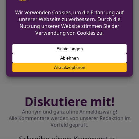
Unfall stark beschädigt und mussten
anschließend abgeschleppt werden.
VORHERIGER BEITRAG
Einbruch in Werkstatt in Bochum – Polizei
sucht Zeugen
NÄCHSTER BEITRAG
Sicherheit im Straßenkarneval in Frechen
Diskutiere mit!
Anonym und ganz ohne Anmeldezwang!
Alle Kommentare werden von unserer Redaktion im
Vorfeld geprüft.
Schreibe einen Kommentar