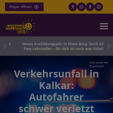
Player öffnen
Kreis
Neues Ausbildungsjahr in Rhein-Berg: Noch 331
freie Lehrstellen – für dich ist noch was dabei!
Foto wurde mit
KI generiert
Verkehrsunfall in
Kalkar:
Autofahrer
schwer verletzt