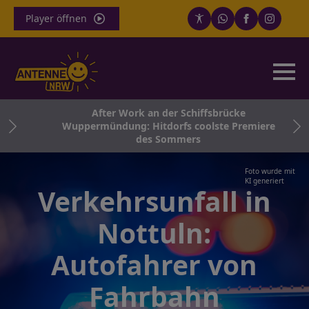
Player öffnen
After Work an der Schiffsbrücke
Wuppermündung: Hitdorfs coolste Premiere
des Sommers
Foto wurde mit
KI generiert
Verkehrsunfall in
Nottuln:
Autofahrer von
Fahrbahn