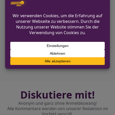
02541-14-290 bis -292
pressestelle.coesfeld@polizei.nrw.de
http://coesfeld.polizei.nrw/
VORHERIGER BEITRAG
Radfahrer stirbt nach Zusammenstoß in
Mülheim an der Ruhr
NÄCHSTER BEITRAG
Duisburg: Mehrere Brände am Wochenende
– Polizei sucht Zeugen
Diskutiere mit!
Anonym und ganz ohne Anmeldezwang!
Alle Kommentare werden von unserer Redaktion im
Vorfeld geprüft.