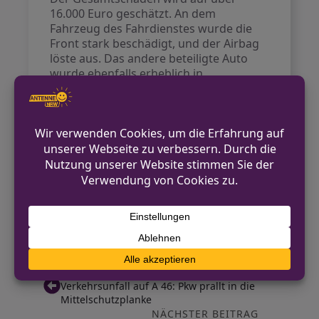
16.000 Euro geschätzt. An dem
Fahrzeug des Fahrdienstes wurde die
Front stark beschädigt, und der Airbag
löste aus. Das andere beteiligte Auto
wurde ebenfalls erheblich in
Mitleidenschaft gezogen.
Kontakt für Hinweise /
Pressestelle
Polizei Oberhausen
0208 826 22 22
pressestelle.oberhausen@polizei.nrw.de
https://oberhausen.polizei.nrw/
VORHERIGER BEITRAG
Verkehrsunfall auf A 46: Pkw prallt in die
Mittelschutzplanke
NÄCHSTER BEITRAG