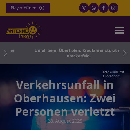
Player öffnen
riger
Unfall beim Überholen: Kradfahrer stürzt in
Breckerfeld
Foto wurde mit
KI generiert
Verkehrsunfall in
Oberhausen: Zwei
Personen verletzt
28. August 2025