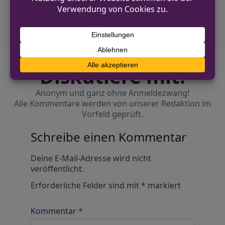
Bruckhausen
Diskutiere mit!
Anonym und ganz ohne Anmeldezwang!
Alle Kommentare werden von unserer Redaktion im
Vorfeld geprüft.
Schreibe einen Kommentar
Alternative:
Deine E-Mail-Adresse wird nicht
veröffentlicht.
Erforderliche Felder sind mit
*
markiert
Kommentar
*