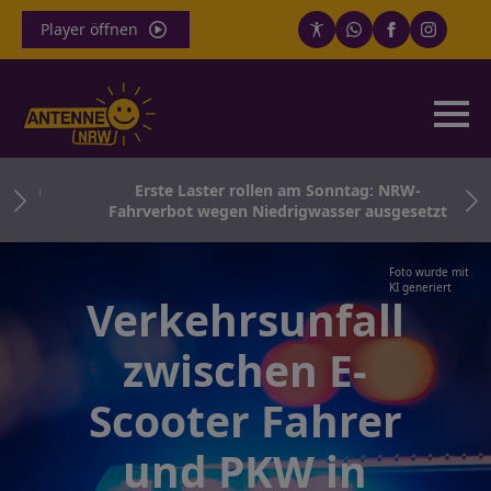
Player öffnen
sten
Erste Laster rollen am Sonntag: NRW-
Fahrverbot wegen Niedrigwasser ausgesetzt
Foto wurde mit
KI generiert
Verkehrsunfall
zwischen E-
Scooter Fahrer
und PKW in