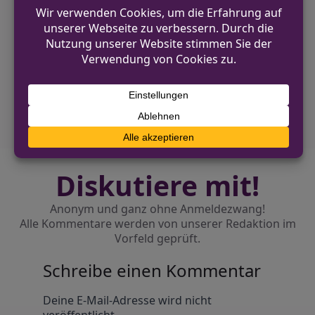
VORHERIGER BEITRAG
82-Jährige wird Opfer einer Betrugsmasche
in Hamm
NÄCHSTER BEITRAG
47-jähriger Mann aus Nieheim-Sommersell
vermisst
Diskutiere mit!
Anonym und ganz ohne Anmeldezwang!
Alle Kommentare werden von unserer Redaktion im
Vorfeld geprüft.
Schreibe einen Kommentar
Alternative:
Deine E-Mail-Adresse wird nicht