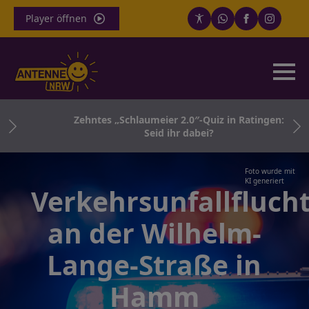
Player öffnen
 in
Zehntes „Schlaumeier 2.0″-Quiz in Ratingen:
Seid ihr dabei?
Foto wurde mit
KI generiert
Verkehrsunfallfluch
an der Wilhelm-
Lange-Straße in
Hamm