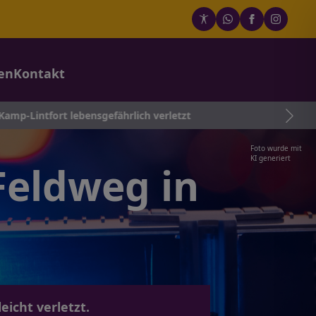
en
Kontakt
lebensgefährlich verletzt
Foto wurde mit
KI generiert
Feldweg in
eicht verletzt.