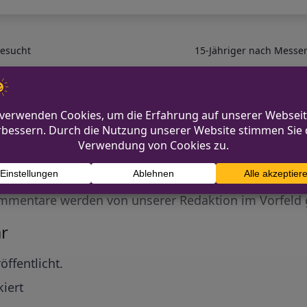
gesucht
15-Jähriger nach Messe
Diskutiere mit!
Anonym und ganz ohne Anmeldezwang!
mmentare werden von unserer Redaktion im Vorfeld 
r
öffentlicht.
iert