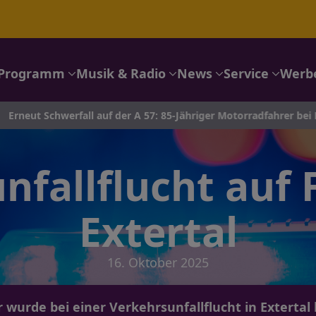
Programm
Musik & Radio
News
Service
Werb
fall auf der A 57: 85-Jähriger Motorradfahrer bei Kamp-Lintfort 
nfallflucht auf 
Extertal
16. Oktober 2025
wurde bei einer Verkehrsunfallflucht in Extertal l