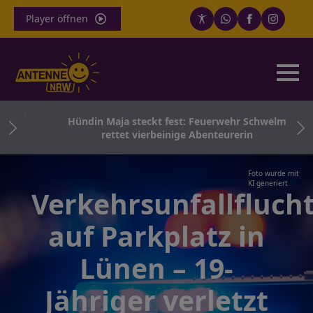
Player öffnen
zwei
Hündin Maja steckt fest: Feuerwehr Schwelm
rettet vierbeinige Abenteurerin
Foto wurde mit
KI generiert
Verkehrsunfallfluch
auf Parkplatz in
Lünen – 19-
Jähriger verletzt