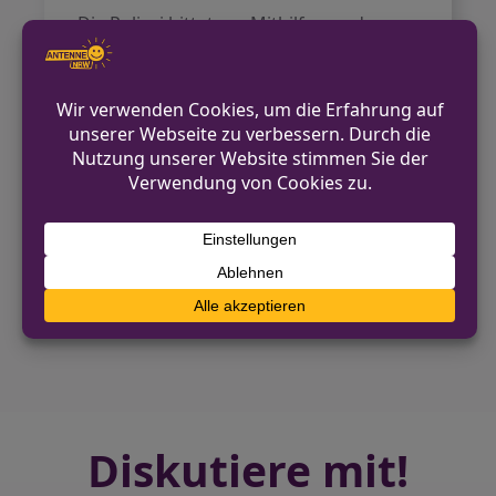
Die Polizei bittet um Mithilfe aus der
Bevölkerung und sucht nach Zeugen,
die den Vorfall beobachtet haben oder
Angaben zu dem flüchtigen Fahrzeug
machen können.
VORHERIGER BEITRAG
Vorzeitiges Feuerwerk sorgt für
Polizeieinsatz in Euskirchen
NÄCHSTER BEITRAG
Essen: Fahrer und Zeugen nach E-Scooter-
Unfall gesucht
Diskutiere mit!