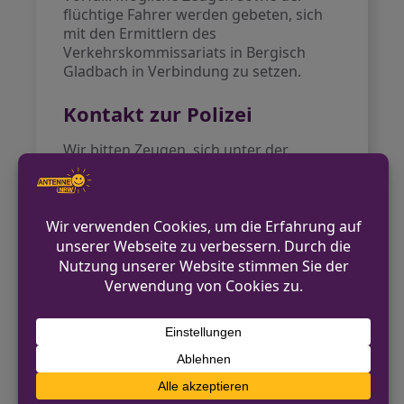
flüchtige Fahrer werden gebeten, sich
mit den Ermittlern des
Verkehrskommissariats in Bergisch
Gladbach in Verbindung zu setzen.
Kontakt zur Polizei
Wir bitten Zeugen, sich unter der
Telefonnummer 02202 205-0 zu melden.
Kontakt für Hinweise /
Pressestelle
Polizei Rheinisch-Bergischer Kreis
02202 205-0
pressestelle.rheinisch-bergischer-
kreis@polizei.nrw.de
https://rheinisch-bergischer-
kreis.polizei.nrw/