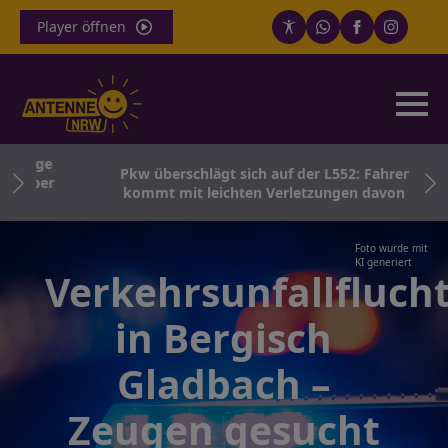
Player öffnen
zeuge
Pkw überschlägt sich auf der L552: Fahrer
h über
kommt mit leichten Verletzungen davon
Foto wurde mit
KI generiert
Verkehrsunfallfluch
in Bergisch
Gladbach –
Zeugen gesucht