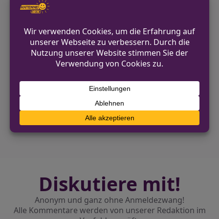
0203 2800
pressestelle.duisburg@polizei.nrw.de
https://duisburg.polizei.nrw/
VORHERIGER BEITRAG
66-jähriger Autofahrer stirbt nach
Alleinunfall in Hamm-Uentrop
NÄCHSTER BEITRAG
Schlägerei an der Fröbelstraße in Rheda-
Wiedenbrück
Diskutiere mit!
Anonym und ganz ohne Anmeldezwang!
Alle Kommentare werden von unserer Redaktion im