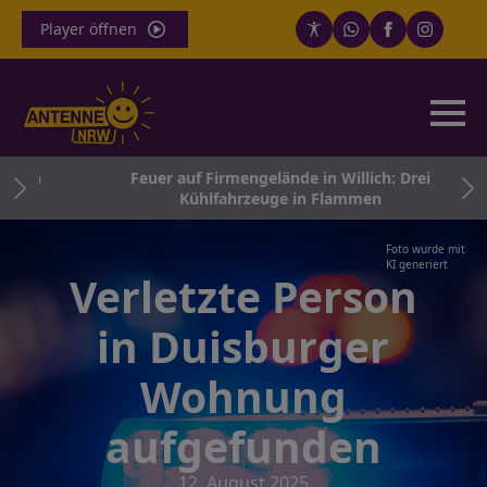
Player öffnen
G in
Feuer auf Firmengelände in Willich: Drei
Kühlfahrzeuge in Flammen
Foto wurde mit
KI generiert
Verletzte Person
in Duisburger
Wohnung
aufgefunden
12. August 2025