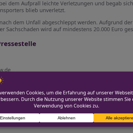
 bei dem Aufprall leichte Verletzungen und begab sich 
sporters blieb unverletzt.
nach dem Unfall abgeschleppt werden. Aufgrund der
 Der Sachschaden wird auf mindestens 20.000 Euro ges
ressestelle
rw.de
i.nrw.de
ttelt zur Ursache
Unfall am Stadtgraben: Mot