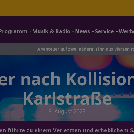
Programm
Musik & Radio
News
Service
Werb
Abenteuer auf zwei Rädern: Finn aus Viersen radelt nach Port
er nach Kollisio
Karlstraße
8. August 2025
den führte zu einem Verletzten und erheblichem S