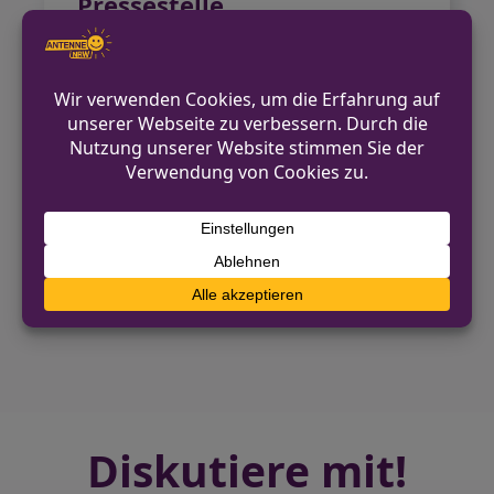
Pressestelle
Kreispolizeibehörde Soest
02921 – 9100 5310
poea.soest@polizei.nrw.de
http://www.polizei.nrw.de/soest
VORHERIGER BEITRAG
Polizei nimmt erneut Drogenhändler in
Hagen fest
NÄCHSTER BEITRAG
Zeugen zu Raub in Paderborn-Schloß
Neuhaus gesucht
Diskutiere mit!