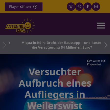
Player öffnen
nden
Miqua in Köln: Droht der Baustopp – und kostet
die Verzögerung 34 Millionen Euro?
Foto wurde mit
KI generiert
Versuchter
Aufbruch eines
Aufliegers in
Weilerswist