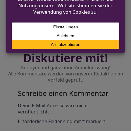
Tödlicher Wohnungsbrand in Euskirchen
NÄCHSTER BEITRAG
Bad Salzuflen: Tankstellen-Räuber gefasst
Diskutiere mit!
Anonym und ganz ohne Anmeldezwang!
Alle Kommentare werden von unserer Redaktion im
Vorfeld geprüft.
Schreibe einen Kommentar
Alternative:
Deine E-Mail-Adresse wird nicht
veröffentlicht.
Erforderliche Felder sind mit
*
markiert