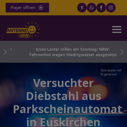
Player öffnen
sten
Erste Laster rollen am Sonntag: NRW-
Fahrverbot wegen Niedrigwasser ausgesetzt
Foto wurde mit
KI generiert
Versuchter
Diebstahl aus
Parkscheinautomat
in Euskirchen