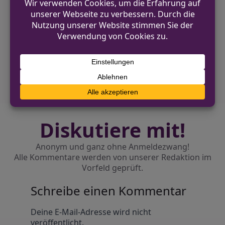
VORHERIGER BEITRAG
Körperverletzung im Einkaufscenter
NÄCHSTER BEITRAG
Drei Jugendliche dringen in unbewohnten
Bauernhof ein
Diskutiere mit!
Anonym und ganz ohne Anmeldezwang!
Alle Kommentare werden von unserer Redaktion im
Vorfeld geprüft.
Schreibe einen Kommentar
Alternative:
Deine E-Mail-Adresse wird nicht
veröffentlicht.