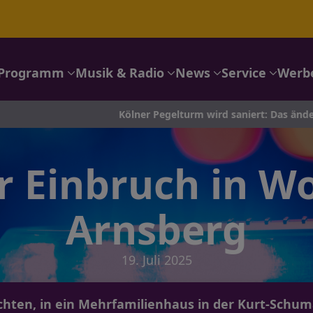
Programm
Musik & Radio
News
Service
Werb
Kölner Pegelturm wird saniert: Das ändert sich am Rhein
r Einbruch in W
Arnsberg
19. Juli 2025
hten, in ein Mehrfamilienhaus in der Kurt-Schum