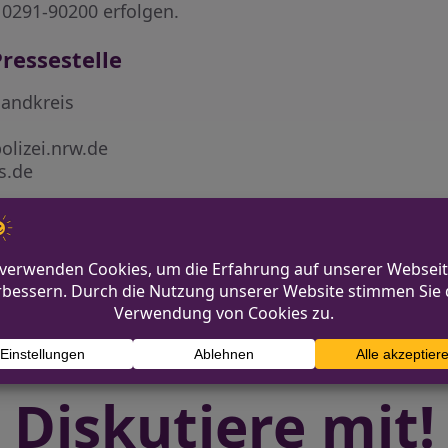
0291-90200 erfolgen.
ressestelle
landkreis
olizei.nrw.de
s.de
nglückt
Einbr
Diskutiere mit!