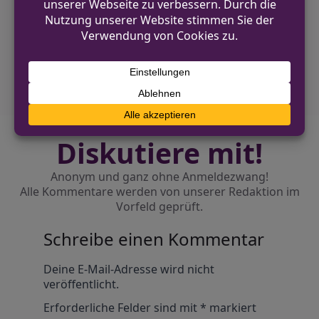
festgenommen
NÄCHSTER BEITRAG
Brand in Dachgeschosswohnung in
Bochum-Werne
Diskutiere mit!
Anonym und ganz ohne Anmeldezwang!
Alle Kommentare werden von unserer Redaktion im
Vorfeld geprüft.
Schreibe einen Kommentar
Alternative:
Deine E-Mail-Adresse wird nicht
veröffentlicht.
Erforderliche Felder sind mit
*
markiert