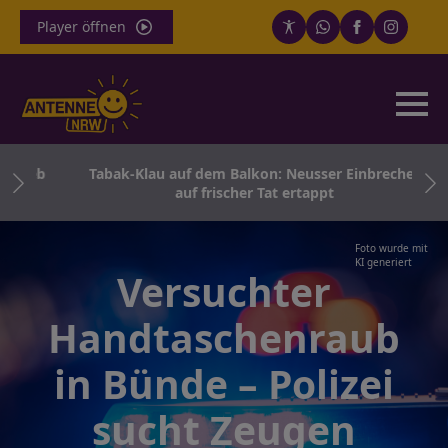
Player öffnen
odieb
Tabak-Klau auf dem Balkon: Neusser Einbrecher
auf frischer Tat ertappt
Foto wurde mit
KI generiert
Versuchter
Handtaschenraub
in Bünde – Polizei
sucht Zeugen