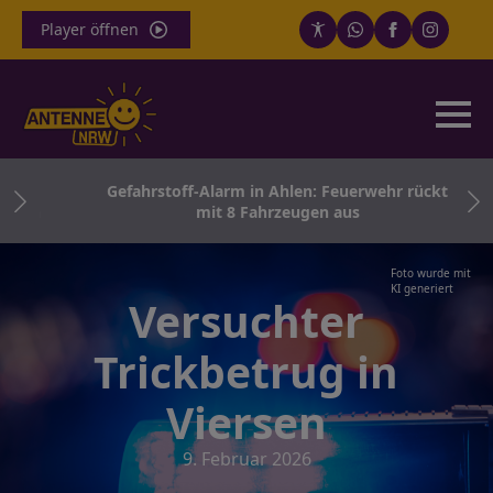
Player öffnen
ath
Gefahrstoff-Alarm in Ahlen: Feuerwehr rückt
ern
mit 8 Fahrzeugen aus
Foto wurde mit
KI generiert
Versuchter
Trickbetrug in
Viersen
9. Februar 2026