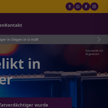
en
Kontakt
 in U-Haft
Foto wurde mit
KI generiert
ikt in
er
 Tatverdächtiger wurde