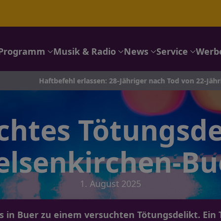
Programm
Musik & Radio
News
Service
Werb
ftbefehl erlassen: 28-Jähriger nach Tod von 22-Jähriger in Siegen
chtes Tötungsdel
elsenkirchen-Bu
1. August 2025
es in Buer zu einem versuchten Tötungsdelikt. Ein