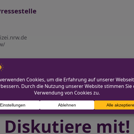
ressestelle
izei.nrw.de
rw/
Einbruch in Schu
aus Kofferraum – Zeugen gesucht
Diskutiere mit!