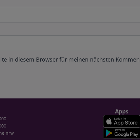
ite in diesem Browser für meinen nächsten Komment
Apps
000
000
ne.nrw