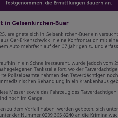
festgenommen, die Ermittlungen dauern an.
t in Gelsenkirchen-Buer
25, ereignete sich in Gelsenkirchen-Buer ein versuch
n aus Oer-Erkenschwick in eine Konfrontation mit ein
inem Auto mehrfach auf den 37-Jährigen zu und erfass
raufhin in ein Schnellrestaurant, wurde jedoch vom 29
 nahegelegenen Tankstelle fort, wo der Tatverdächtig
erte Polizeibeamte nahmen den Tatverdächtigen noch 
ur medizinischen Behandlung in ein Krankenhaus geb
endete Messer sowie das Fahrzeug des Tatverdächtig
 sind noch im Gange.
nen zu dem Vorfall haben, werden gebeten, sich unt
unter der Nummer 0209 365 8240 an die Kriminalwac