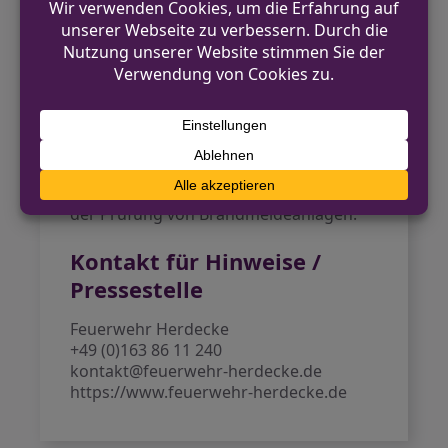
Hausmeister erhielt die Anweisung, den
defekten Melder außer Betrieb zu
nehmen und überprüfen zu lassen.
Fazit
Diese Einsätze zeigen die vielfältigen
Aufgaben der Feuerwehr, von der
medizinischen Unterstützung bis hin zu
Maßnahmen zum Umweltschutz und
der Prüfung von Brandmeldeanlagen.
Kontakt für Hinweise /
Pressestelle
Feuerwehr Herdecke
+49 (0)163 86 11 240
kontakt@feuerwehr-herdecke.de
https://www.feuerwehr-herdecke.de