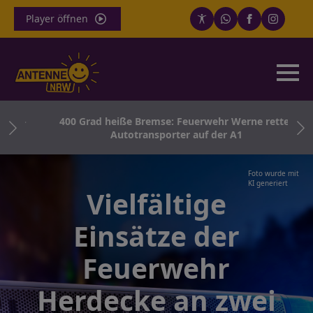
Player öffnen
r –
400 Grad heiße Bremse: Feuerwehr Werne rettet
Autotransporter auf der A1
Foto wurde mit
KI generiert
Vielfältige
Einsätze der
Feuerwehr
Herdecke an zwei