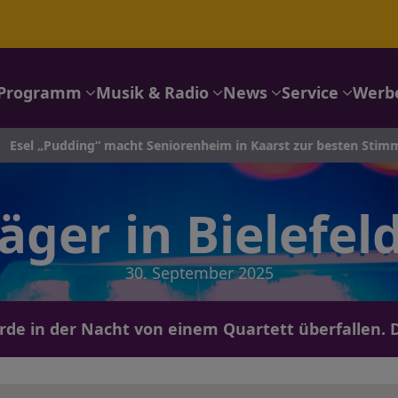
Programm
Musik & Radio
News
Service
Werb
 „Pudding“ macht Seniorenheim in Kaarst zur besten Stimmungs
läger in Bielefel
30. September 2025
urde in der Nacht von einem Quartett überfallen. D