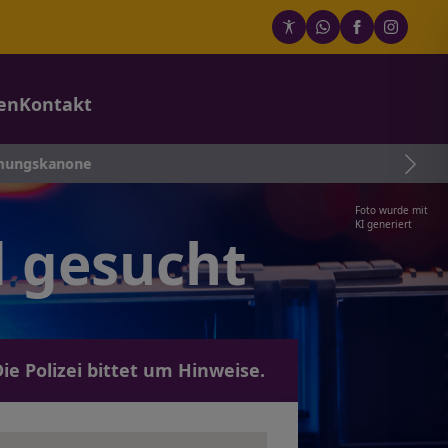
en
Kontakt
kanone
Foto wurde mit
KI generiert
d gesucht
ie Polizei bittet um Hinweise.