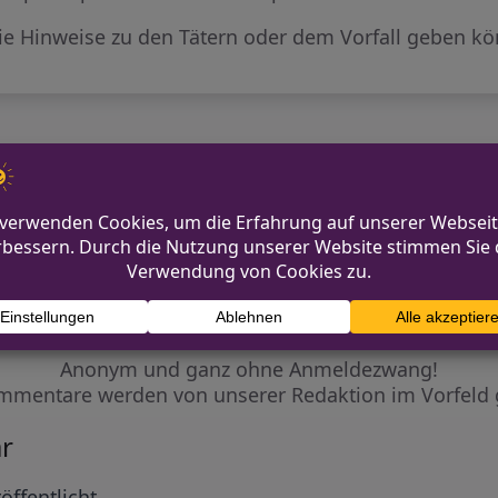
die Hinweise zu den Tätern oder dem Vorfall geben k
ttenscheid
Einbruch in Montagehal
Diskutiere mit!
Anonym und ganz ohne Anmeldezwang!
mmentare werden von unserer Redaktion im Vorfeld 
r
öffentlicht.