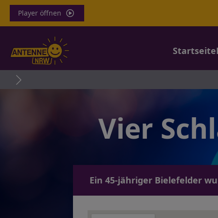
Player öffnen
Startseite
Esel
Vier Sch
Ein 45-jähriger Bielefelder w