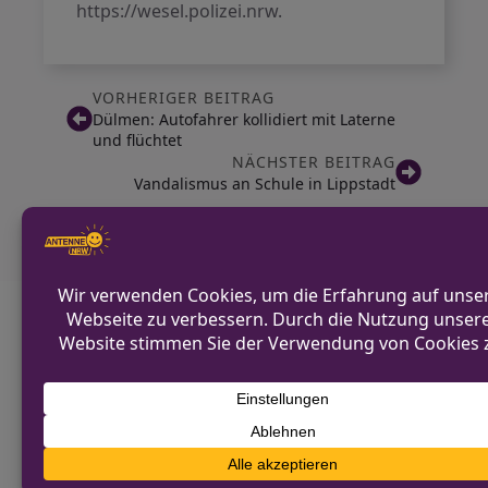
https://wesel.polizei.nrw.
VORHERIGER BEITRAG
Dülmen: Autofahrer kollidiert mit Laterne
und flüchtet
NÄCHSTER BEITRAG
Vandalismus an Schule in Lippstadt
Diskutiere mit!
Anonym und ganz ohne Anmeldezwang!
Alle Kommentare werden von unserer Redaktion im
Vorfeld geprüft.
Schreibe einen Kommentar