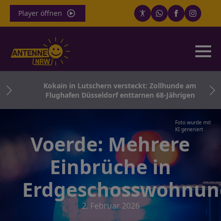
Player öffnen
 Dom
Kokain in Lutschern versteckt: Zollhunde am
Flughafen Düsseldorf enttarnen 68-Jährigen
Foto wurde mit
KI generiert
Voerde: Mehrere
Einbrüche in
Erdgeschosswohnun
2. Februar 2026