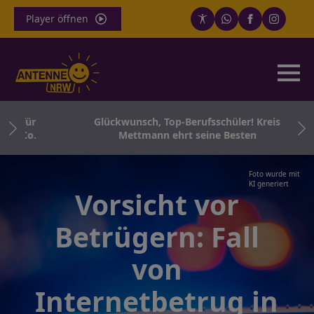
Player öffnen
o für
Glückwunsch, Top-Berufsschüler! Kreis
d Co.
Mettmann ehrt seine Besten
Foto wurde mit
KI generiert
Vorsicht vor
Betrügern: Fall
von
Internetbetrug in