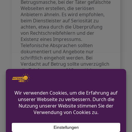
Betrugsmasche, bei der Täter gefälschte
Webseiten erstellen, die seriösen
Anbietern ähneln. Es wird empfohlen,
beim Dienstleister auf Seriosität zu
achten, etwa durch die Überprüfung
von Rechtschreibfehlern und der
Existenz eines Impressums.
Telefonische Absprachen sollten
dokumentiert und Angebote nur
schriftlich eingeholt werden. Bei
Verdacht auf Betrug sollte unverzüglich
die Telefonnummer 110 gewählt
werden.
Wer am 26. Juli verdächtige
Beobachtungen gemacht hat, wird
gebeten, sich unter der Rufnummer
02162/377-0 beim Kriminalkommissariat
6 zu melden.
Kontakt für Hinweise /