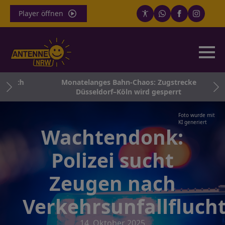
Player öffnen
 noch
Monatelanges Bahn-Chaos: Zugstrecke
Düsseldorf–Köln wird gesperrt
Foto wurde mit
KI generiert
Wachtendonk:
Polizei sucht
Zeugen nach
Verkehrsunfallfluch
14. Oktober 2025