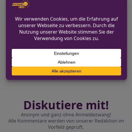
Hinweise von möglichen Zeugen, die
den Vorfall beobachtet haben.
VORHERIGER BEITRAG
Kreisweite Verkehrskontrollen: Fokus auf
Zweiräder und E-Scooter
NÄCHSTER BEITRAG
Aufmerksamer Zeuge führt Polizei zu
Autoaufbrecher in Duisburg
Diskutiere mit!
Anonym und ganz ohne Anmeldezwang!
Alle Kommentare werden von unserer Redaktion im
Vorfeld geprüft.