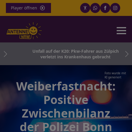
Player öffnen
 im
Unfall auf der K20: Pkw-Fahrer aus Zülpich
verletzt ins Krankenhaus gebracht
Foto wurde mit
KI generiert
Weiberfastnacht:
Positive
Zwischenbilanz
der Polizei Bonn