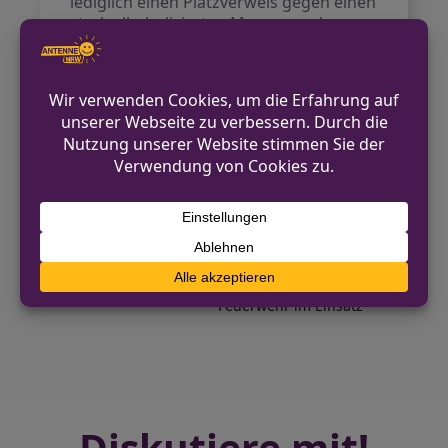
lediglich einen Platzverweis gegen einen
stark alkoholisierten Mann aus, der
gegen 14:20 Uhr wegen verbaler
Streitigkeiten am Beueler Rheinufer
aufgefallen war. Eine umfassende
Einsatzbilanz wird am Freitagmorgen
(13.02.2026) veröffentlicht.
VORHERIGER BEITRAG
Kleve: Verkehrsunfall zwischen Linienbus
und LKW im Kreuzungsbereich
NÄCHSTER BEITRAG
Brand eines Hauses in Ladbergen,
Feuerwehr im Einsatz
Diskutiere mit!