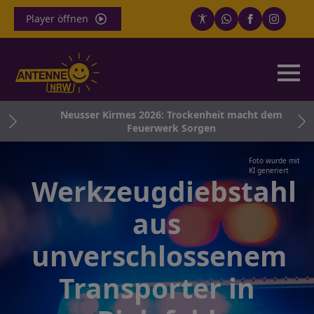
Player öffnen
g
Neusser Kirmes 2026: Trockenheit macht dem
Feuerwerk Sorgen
Foto wurde mit
KI generiert
Werkzeugdiebstahl
aus
unverschlossenem
Transporter in