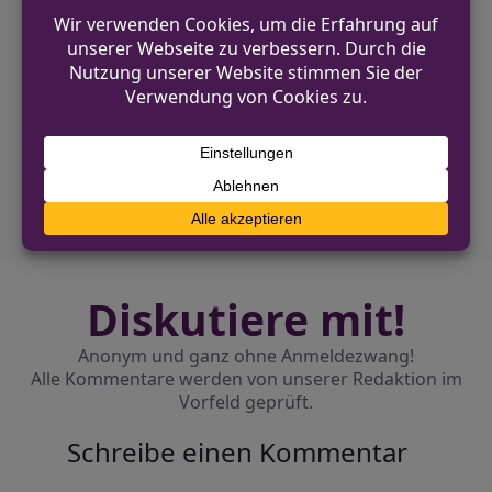
VORHERIGER BEITRAG
14-Jähriger aus Hövelhof wohlbehalten
zurückgekehrt
NÄCHSTER BEITRAG
Polizei ermittelt nach Verkehrsunfall auf
Parkplatz
Diskutiere mit!
Anonym und ganz ohne Anmeldezwang!
Alle Kommentare werden von unserer Redaktion im
Vorfeld geprüft.
Schreibe einen Kommentar
Alternative: