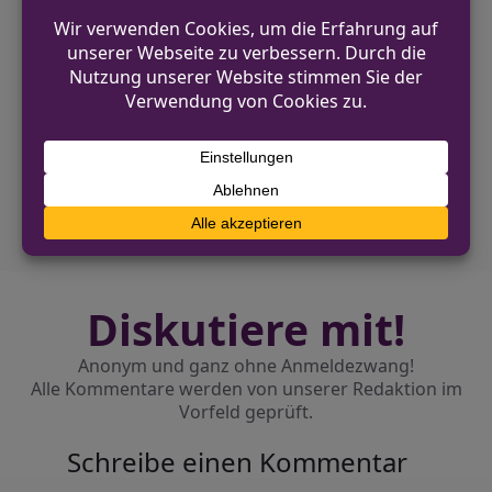
VORHERIGER BEITRAG
Öffentlichkeitsfahndung in Gelsenkirchen
nach Taschendiebstahl
NÄCHSTER BEITRAG
Unfallflucht in Borken: Zeugen gesucht
Diskutiere mit!
Anonym und ganz ohne Anmeldezwang!
Alle Kommentare werden von unserer Redaktion im
Vorfeld geprüft.
Schreibe einen Kommentar