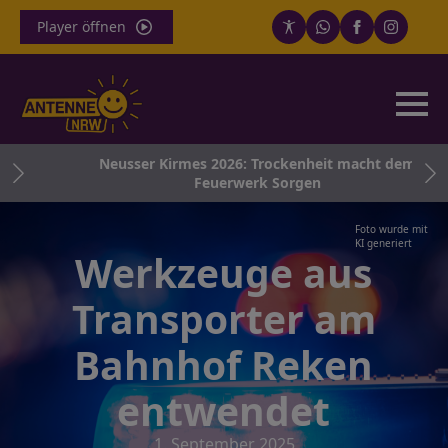
Player öffnen
ng
Neusser Kirmes 2026: Trockenheit macht dem
Feuerwerk Sorgen
Foto wurde mit
KI generiert
Werkzeuge aus
Transporter am
Bahnhof Reken
entwendet
1. September 2025