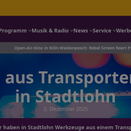
Programm
Musik & Radio
News
Service
Werb
r-Kino in Köln-Weidenpesch: Rebel Screen feiert Premiere auf 
aus Transporte
in Stadtlohn
2. Dezember 2025
 haben in Stadtlohn Werkzeuge aus einem Trans