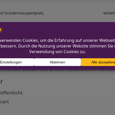
 auf Krankenhausparkplatz
Verkeh
Diskutiere mit!
Anonym und ganz ohne Anmeldezwang!
mmentare werden von unserer Redaktion im Vorfeld 
r
öffentlicht.
iert