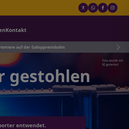
en
Kontakt
der Galopprennbahn
Foto wurde mit
KI generiert
r gestohlen
porter entwendet.