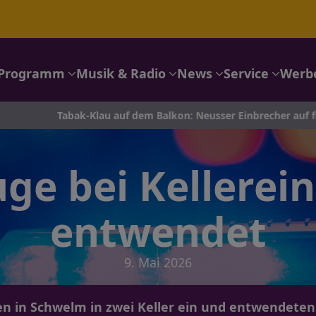
Programm
Musik & Radio
News
Service
Werb
Tabak-Klau auf dem Balkon: Neusser Einbrecher auf frischer Tat e
ge bei Kellerei
entwendet
9. Mai 2026
n in Schwelm in zwei Keller ein und entwendete