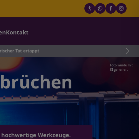
en
Kontakt
rtappt
Foto wurde mit
KI generiert
nbrüchen
n hochwertige Werkzeuge.