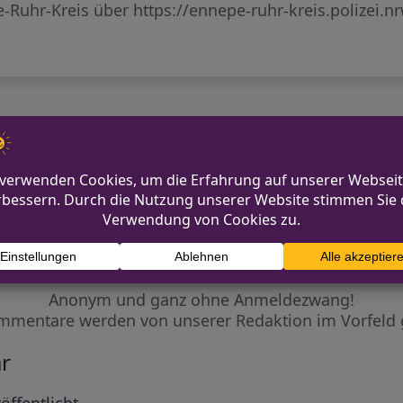
pe-Ruhr-Kreis über https://ennepe-ruhr-kreis.polizei.n
elde
Fahrr
Diskutiere mit!
Anonym und ganz ohne Anmeldezwang!
mmentare werden von unserer Redaktion im Vorfeld 
r
öffentlicht.