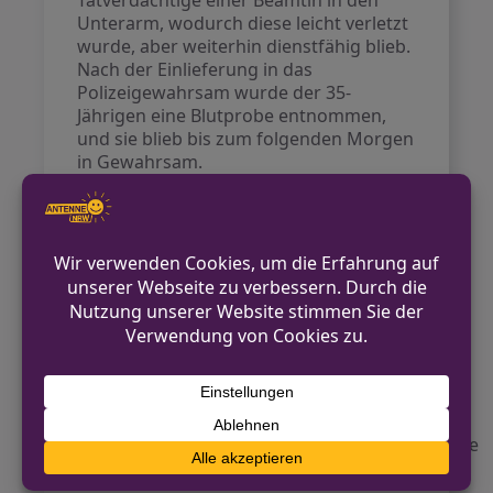
Tatverdächtige einer Beamtin in den
Unterarm, wodurch diese leicht verletzt
wurde, aber weiterhin dienstfähig blieb.
Nach der Einlieferung in das
Polizeigewahrsam wurde der 35-
Jährigen eine Blutprobe entnommen,
und sie blieb bis zum folgenden Morgen
in Gewahrsam.
Die Kriminalpolizei hat Ermittlungen
eingeleitet, unter anderem wegen
Widerstands gegen
Vollstreckungsbeamte.
Kontakt für Hinweise /
Pressestelle
Polizei Mönchengladbach
02161 29 10222
pressestelle.moenchengladbach@polizei.nrw.de
https://moenchengladbach.polizei.nrw/