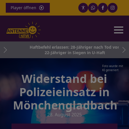
Player öffnen
e
Haftbefehl erlassen: 28-Jähriger nach Tod von
22-Jähriger in Siegen in U-Haft
Foto wurde mit
KI generiert
Widerstand bei
Polizeieinsatz in
Mönchengladbach
28. August 2025