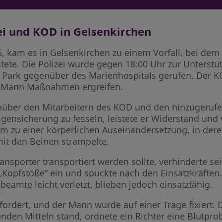
ei und KOD in Gelsenkirchen
5, kam es in Gelsenkirchen zu einem Vorfall, bei dem
stete. Die Polizei wurde gegen 18:00 Uhr zur Unters
 Park gegenüber des Marienhospitals gerufen. Der K
 Mann Maßnahmen ergreifen.
enüber den Mitarbeitern des KOD und den hinzugeruf
igensicherung zu fesseln, leistete er Widerstand un
m zu einer körperlichen Auseinandersetzung, in dere
it den Beinen strampelte.
nsporter transportiert werden sollte, verhinderte se
te „Kopfstöße“ ein und spuckte nach den Einsatzkräft
beamte leicht verletzt, blieben jedoch einsatzfähig.
rdert, und der Mann wurde auf einer Trage fixiert. 
den Mitteln stand, ordnete ein Richter eine Blutprob