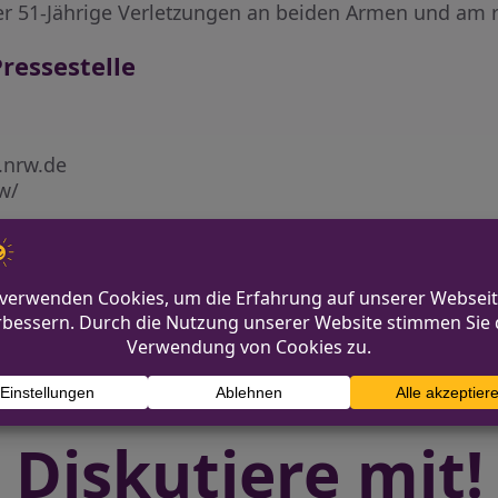
er 51-Jährige Verletzungen an beiden Armen und am 
ressestelle
i.nrw.de
rw/
 Mönchengladbach?
Alkoholisi
Diskutiere mit!