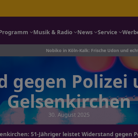
Programm
Musik & Radio
News
Service
Werb
Nobiko in Köln-Kalk: Frische Udon und echtes Japan-Feeli
 gegen Polizei
Gelsenkirchen
30. August 2025
senkirchen: 51-Jähriger leistet Widerstand gegen P