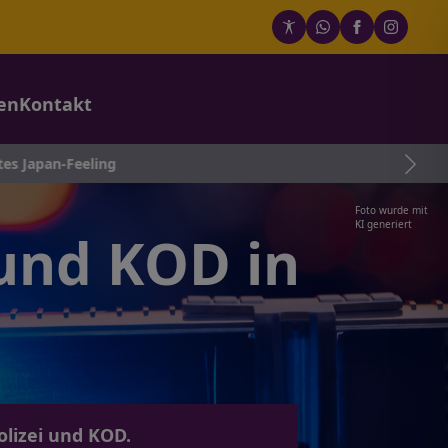
en
Kontakt
ng
Foto wurde mit
KI generiert
 und KOD in
olizei und KOD.