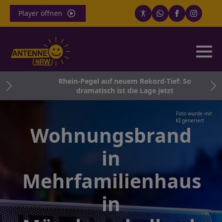
Player öffnen
r
Rhein-Pegel auf neuem Rekord-Tief: So
g
dramatisch ist die Lage jetzt
Foto wurde mit
KI generiert
Wohnungsbrand
in
Mehrfamilienhaus
in