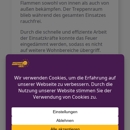
Flammen sowohl von innen als auch von
außen bekämpfen. Der Treppenraum
blieb während des gesamten Einsatzes
rauchfrei.
Durch die schnelle und effiziente Arbeit
der Einsatzkräfte konnte das Feuer
eingedämmt werden, sodass es nicht
auf weitere Wohnbereiche übergriff.
AlleAnwesenden in dem Gebäude
blieben unverletzt. Die Kriminalpolizei
hat die Brandwohnung zur weiteren
Untersuchung beschlagnahmt. Alle
anderen Wohnungen in dem Gebäude
sind weiterhin bewohnbar.
Der Einsatz führte zeitweise zu
erheblichen Verkehrsbehinderungen in
der Umgebung. Im Einsatz waren
mehrere Löschzüge der Berufs- und
Freiwilligen Feuerwehr sowie der
Rettungsdienst und Notfallseelsorger.