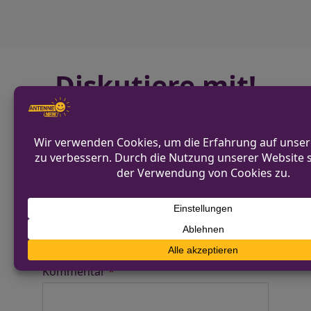
Diskutiere mit!
Anonym und ganz ohne Anmeldezwang!
Alle Kommentare werden von unserer Redaktion im
Vorfeld geprüft.
Schreibe einen Kommentar
Alternative:
Deine E-Mail-Adresse wird nicht
veröffentlicht.
Erforderliche Felder sind mit
*
markiert
Kommentar
*