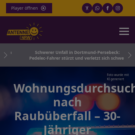
Player öffnen
ich
Schwerer Unfall in Dortmund-Persebeck:
Pedelec-Fahrer stürzt und verletzt sich schwer
Foto wurde mit
KI generiert
Wohnungsdurchsuc
nach
Raubüberfall – 30-
Jähriger