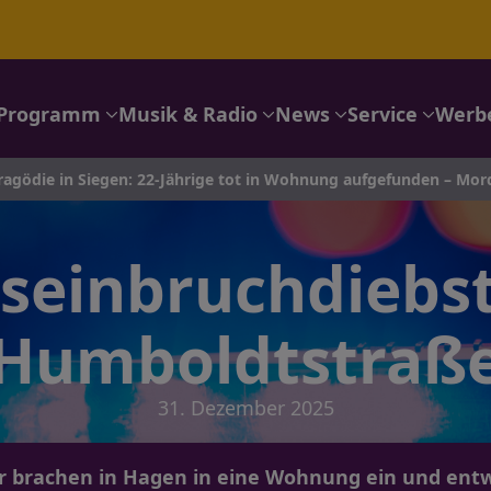
Programm
Musik & Radio
News
Service
Werb
n Siegen: 22-Jährige tot in Wohnung aufgefunden – Mordkommiss
einbruchdiebsta
Humboldtstraß
31. Dezember 2025
 brachen in Hagen in eine Wohnung ein und ent