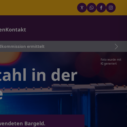
en
Kontakt
ion ermittelt
Foto wurde mit
KI generiert
hl in der
e
wendeten Bargeld.