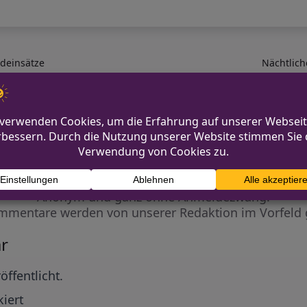
ndeinsätze
Nächtlich
Diskutiere mit!
Anonym und ganz ohne Anmeldezwang!
mmentare werden von unserer Redaktion im Vorfeld 
r
öffentlicht.
iert