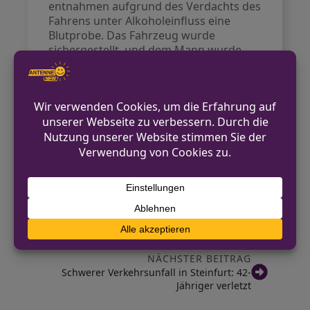
entnahmen aufgrund des Verdachts des
Fahrens unter Alkoholeinfluss eine
Blutprobe. Das Fahrzeug wurde
sichergestellt, und dem Mann wurde
vorübergehend das Führen eines
Kraftfahrzeugs untersagt, da er keinen
Führerschein mitführte.
Die Polizei bittet Zeugen und
Verkehrsteilnehmer, die durch die
Fahrweise des 78-Jährigen behindert
wurden, sich zu melden.
VORHERIGER BEITRAG
Werkzeugdiebe schlagen erneut in Bielefeld
zu
NÄCHSTER BEITRAG
Schwerer Verkehrsunfall in Steinfurt: 42-
Jähriger verletzt