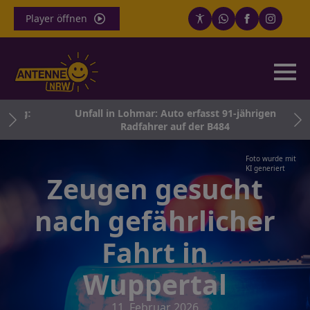
Player öffnen
berg:
Unfall in Lohmar: Auto erfasst 91-jährigen
um
Radfahrer auf der B484
Foto wurde mit
KI generiert
Zeugen gesucht
nach gefährlicher
Fahrt in
Wuppertal
11. Februar 2026