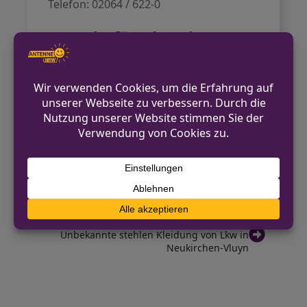
Telefon: 02064 / 622-0
Kontakt für Hinweise /
Pressestelle
Polizei Wesel
02064 / 622-0
pressestelle.wesel@polizei.nrw.de
https://wesel.polizei.nrw/
VORHERIGER BEITRAG
Imbisswagen auf Obi-Parkplatz in Minden
aufgebrochen
NÄCHSTER BEITRAG
Unbekannte stehlen Kleidung von Lkw in
Neukirchen-Vluyn