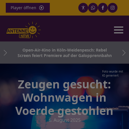
Player öffnen
e
Open-Air-Kino in Köln-Weidenpesch: Rebel
Screen feiert Premiere auf der Galopprennbahn
Foto wurde mit
KI generiert
Zeugen gesucht:
Wohnwagen in
Voerde gestohlen
6. August 2025