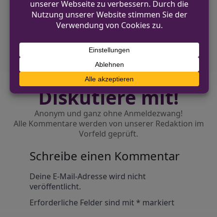
NÄCHSTER BEITRAG
Raub am Klessmannsweg – Polizei sucht
nach vier Männern
Diskutiere mit!
Anonym und ganz ohne Anmeldezwang!
Alle Kommentare werden von unserer Redaktion im
Vorfeld geprüft.
Schreibe einen Kommentar
Alternative:
Deine E-Mail-Adresse wird nicht
veröffentlicht.
Erforderliche Felder sind mit
*
markiert