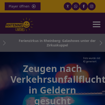
Player öffnen
irbt
Ferienzirkus in Rheinberg: Galashows unter der
Zirkuskuppel
Foto wurde mit
KI generiert
Zeugen nach
Verkehrsunfallfluch
in Geldern
gesucht