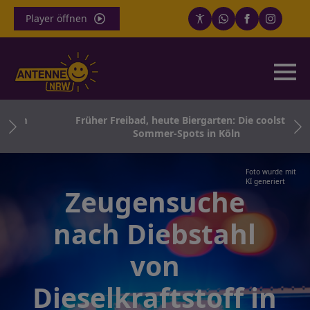
Player öffnen
e in
Früher Freibad, heute Biergarten: Die coolsten
Sommer-Spots in Köln
Foto wurde mit
KI generiert
Zeugensuche
nach Diebstahl
von
Dieselkraftstoff in