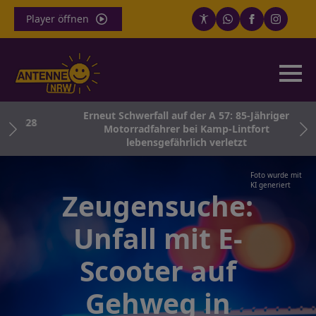
Player öffnen
Erneut Schwerfall auf der A 57: 85-Jähriger
 2028
Motorradfahrer bei Kamp-Lintfort
lebensgefährlich verletzt
Foto wurde mit
KI generiert
Zeugensuche:
Unfall mit E-
Scooter auf
Gehweg in