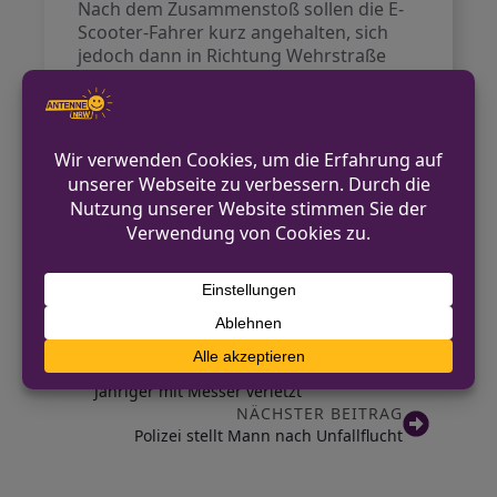
Nach dem Zusammenstoß sollen die E-
Scooter-Fahrer kurz angehalten, sich
jedoch dann in Richtung Wehrstraße
entfernt haben. Der verletzte Mann
wurde zur weiteren Behandlung in ein
Krankenhaus gebracht.
Die Polizei sucht nun Zeugen, die den
Unfall beobachtet haben. Diese werden
gebeten, sich mit ihren Informationen
an die Polizei Mönchengladbach zu
wenden.
VORHERIGER BEITRAG
Versuchter Raubüberfall in Porz – 29-
Jähriger mit Messer verletzt
NÄCHSTER BEITRAG
Polizei stellt Mann nach Unfallflucht