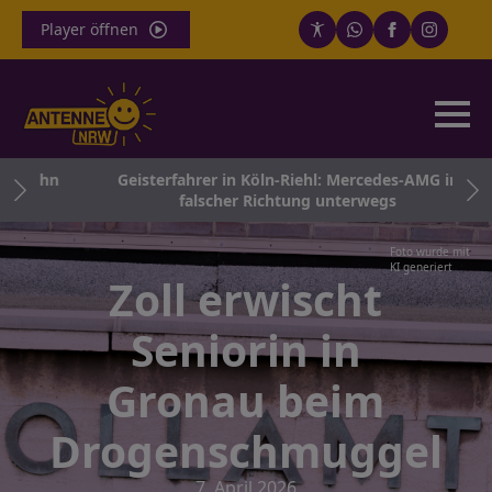
Player öffnen
obahn
Geisterfahrer in Köln-Riehl: Mercedes-AMG in
falscher Richtung unterwegs
Foto wurde mit
KI generiert
Zoll erwischt
Seniorin in
Gronau beim
Drogenschmuggel
7. April 2026