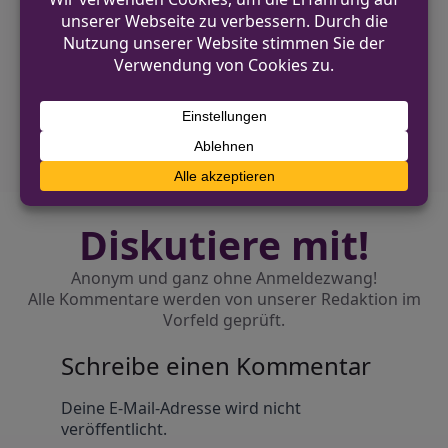
VORHERIGER BEITRAG
Illegales Kraftfahrzeugrennen auf dem
Westring
NÄCHSTER BEITRAG
Drei Leichtverletzte nach Verkehrsunfall in
Dahl – Auto kollidiert mit Baum
Diskutiere mit!
Anonym und ganz ohne Anmeldezwang!
Alle Kommentare werden von unserer Redaktion im
Vorfeld geprüft.
Schreibe einen Kommentar
Alternative:
Deine E-Mail-Adresse wird nicht
veröffentlicht.