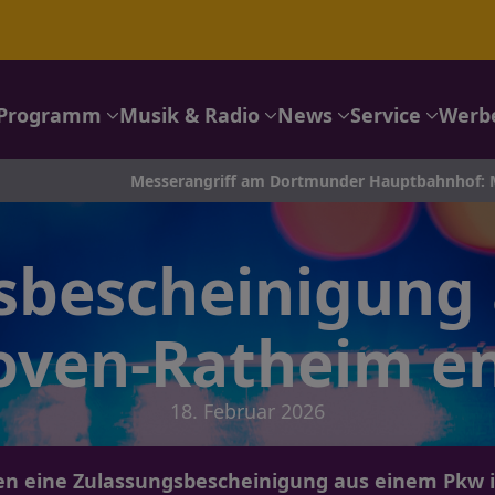
Programm
Musik & Radio
News
Service
Werb
Messerangriff am Dortmunder Hauptbahnhof: Mordkommissio
sbescheinigung 
oven-Ratheim e
18. Februar 2026
 eine Zulassungsbescheinigung aus einem Pkw 