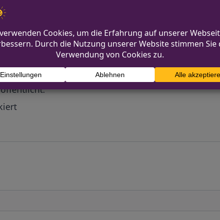
Diskutiere mit!
Anonym und ganz ohne Anmeldezwang!
mmentare werden von unserer Redaktion im Vorfeld 
r
öffentlicht.
iert