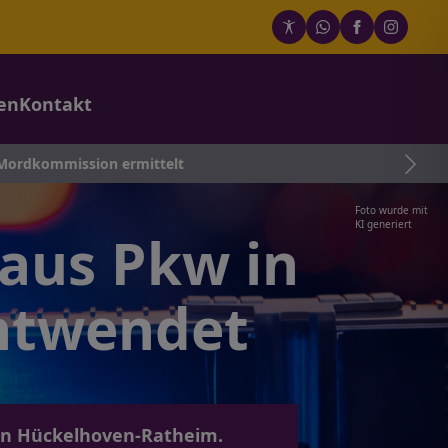
en
Kontakt
n ermittelt
Foto wurde mit
KI generiert
aus Pkw in
ntwendet
in Hückelhoven-Ratheim.