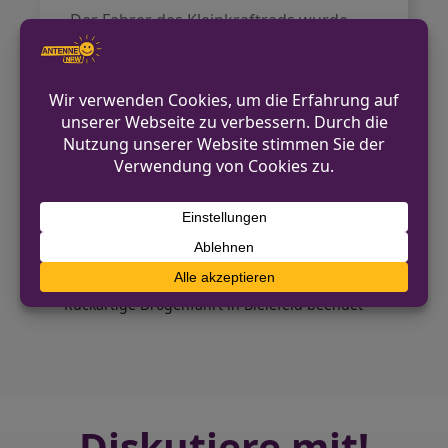
Der Fahrer des Kleinkraftrads wurde
schwer verletzt und musste zur
Behandlung in ein Krankenhaus
gebracht werden. Sein Mitfahrer sowie
der Fahrer des Pkw blieben unverletzt.
Der Sachschaden wird auf etwa 3.800
Euro geschätzt.
VORHERIGER BEITRAG
Fünf Leichtverletzte nach
Frontalzusammenstoß auf der L246
NÄCHSTER BEITRAG
Ruckartige Drogenfahrt in Bielefeld beendet
Diskutiere mit!