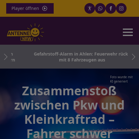
Player öffnen
rath
Gefahrstoff-Alarm in Ahlen: Feuerwehr rückt
etern
mit 8 Fahrzeugen aus
Foto wurde mit
KI generiert
Zusammenstoß
zwischen Pkw und
Kleinkraftrad –
Fahrer schwer