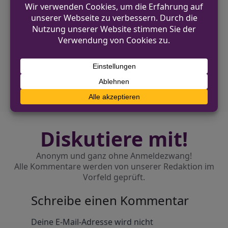
VORHERIGER BEITRAG
Einbruch in Gaststätte am Flughafen Rheine
NÄCHSTER BEITRAG
Einbruch in Pfarrbüro in Nordwalde
Diskutiere mit!
Anonym und ganz ohne Anmeldezwang!
Alle Kommentare werden von unserer Redaktion im
Vorfeld geprüft.
Schreibe einen Kommentar
Alternative:
Deine E-Mail-Adresse wird nicht