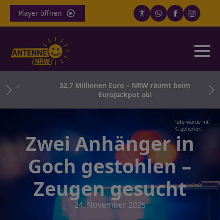
Player öffnen
born
32,7 Millionen Euro – NRW räumt beim
Eurojackpot ab!
Foto wurde mit
KI generiert
Zwei Anhänger in
Goch gestohlen –
Zeugen gesucht
24. November 2025