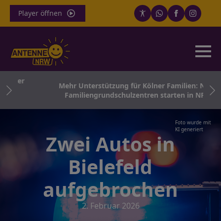
Player öffnen
riger
Mehr Unterstützung für Kölner Familien: Neue
t
Familiengrundschulzentren starten in NRW
Foto wurde mit
KI generiert
Zwei Autos in
Bielefeld
aufgebrochen
2. Februar 2026