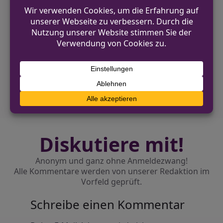
VORHERIGER BEITRAG
Seniorin mit betrügerischer Masche um
Schmuck gebracht
NÄCHSTER BEITRAG
Gevelsberg: Polizei sucht vermissten 57-
Jährigen
Diskutiere mit!
Anonym und ganz ohne Anmeldezwang!
Alle Kommentare werden von unserer Redaktion im
Vorfeld geprüft.
Schreibe einen Kommentar
Alternative: