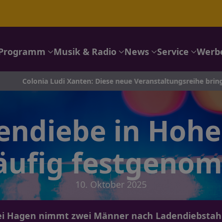
Programm
Musik & Radio
News
Service
Werb
ia Ludi Xanten: Diese neue Veranstaltungsreihe bringt Mensch
endiebe in Hoh
läufig festgeno
10. Oktober 2025
ei Hagen nimmt zwei Männer nach Ladendiebstahl