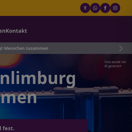
en
Kontakt
en zusammen
Foto wurde mit
KI generiert
enlimburg
mmen
 fest.