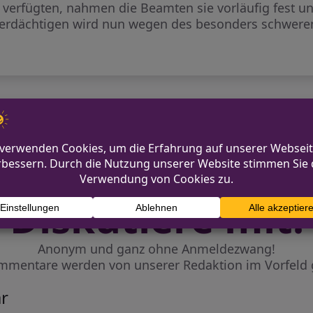
 verfügten, nahmen die Beamten sie vorläufig fest u
erdächtigen wird nun wegen des besonders schweren
Einbrüche in D
Diskutiere mit!
Anonym und ganz ohne Anmeldezwang!
mmentare werden von unserer Redaktion im Vorfeld 
r