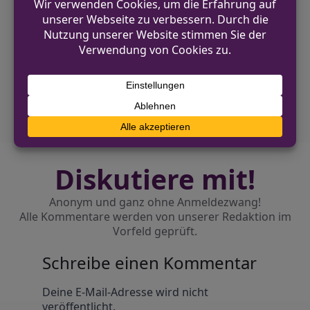
VORHERIGER BEITRAG
Autofahrer flüchtet nach Unfall mit hohem
Sachschaden in Meerbusch
NÄCHSTER BEITRAG
Unbekannter übersteigt Zaun und dringt in
Baumarkt ein
Diskutiere mit!
Anonym und ganz ohne Anmeldezwang!
Alle Kommentare werden von unserer Redaktion im
Vorfeld geprüft.
Schreibe einen Kommentar
Alternative:
Deine E-Mail-Adresse wird nicht
veröffentlicht.