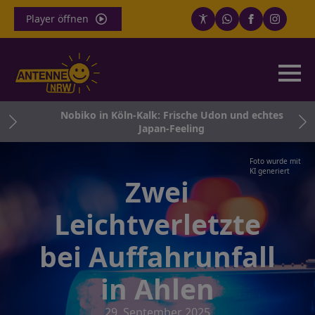
Player öffnen
gt
Nobiko in Köln-Kalk: Frische Udon und echtes
Japan-Feeling
Foto wurde mit
KI generiert
Zwei
Leichtverletzte
bei Auffahrunfall
in Ahlen
29. September 2025